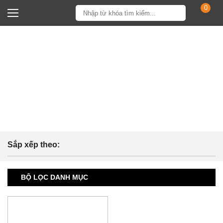
0
TRANG CHỦ
/
MÁY TÍNH ALL IN ONE (AIO)
MÁY TÍNH ALL IN ONE (AIO)
Sắp xếp theo:
BỘ LỌC DANH MỤC