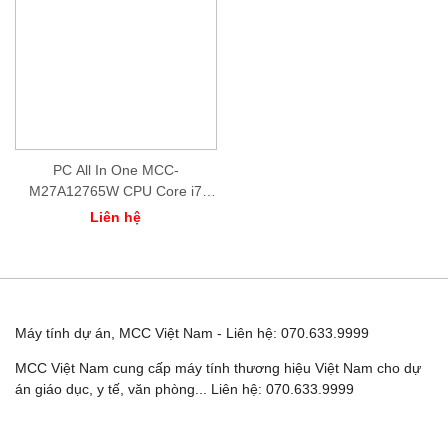
PC All In One MCC-
M27A12765W CPU Core i7
12700, 16GB DDR4, 512GB SSD,
Liên hệ
WIFI, BLUETOOTH, CAMERA,
MICRO, SPEAKER, LED 27" FHD/
2Yr
Máy tính dự án, MCC Việt Nam - Liên hệ: 070.633.9999
MCC Việt Nam cung cấp máy tính thương hiệu Việt Nam cho dự án
giáo dục, y tế, văn phòng... Liên hệ: 070.633.9999