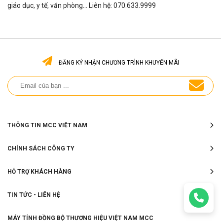
giáo dục, y tế, văn phòng... Liên hệ: 070.633.9999
ĐĂNG KÝ NHẬN CHƯƠNG TRÌNH KHUYẾN MÃI
THÔNG TIN MCC VIỆT NAM
CHÍNH SÁCH CÔNG TY
HỖ TRỢ KHÁCH HÀNG
TIN TỨC - LIÊN HỆ
MÁY TÍNH ĐỒNG BỘ THƯƠNG HIỆU VIỆT NAM MCC