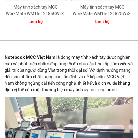
Máy tính xách tay MCC
Máy tính xách tay MCC
WorkMate WM16-12185GW i3-
WorkMate WM16-12182GW i3-
1215U/8GB/512GB/15.6''FHD/In
1215U/8GB/256GB/15.6''FHD/In
Liên hệ
Liên hệ
tel® Iris® Xe Graphics/ Bạc/
tel® Iris® Xe Graphics/ Bạc/
Win11/ 1Yr
Win11/ 1Yr
Notebook MCC Việt Nam
là dòng máy tính xách tay được nghiên
cứu và phát triển nhằm đáp ứng tối đa nhu cầu học tập, làm việc và
giải trí của người dùng Việt trong thời đại số. Với định hướng mang
đến sản phẩm chất lượng cao, ổn định và dễ tiếp cận, MCC Việt
Nam không ngừng cải tiến công nghệ, thiết kế và dịch vụ để khẳng
định vị thế của một thương hiệu máy tính uy tín trong nước.