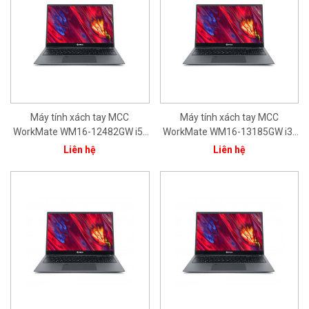
Máy tính xách tay MCC
Máy tính xách tay MCC
WorkMate WM16-12482GW i5-
WorkMate WM16-13185GW i3-
1240P/ 8GB/ 256GB/ 15.6"
1315U/8GB/512GB/15.6''FHD/In
Liên hệ
Liên hệ
FHD/ Intel® Iris® Xe Graphics/
tel® Iris® Xe Graphics/ Bạc/
Bạc/ Win11/ 1Yr
Win11/ 1Yr