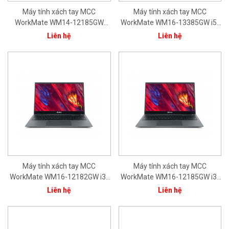
Máy tính xách tay MCC
Máy tính xách tay MCC
WorkMate WM14-12185GW
WorkMate WM16-13385GW i5-
CPU Core i3-1215U/ 8GB/
1335U/ 8GB/ 512GB/ 15.6'FHD/
Liên hệ
Liên hệ
512GB/ 14.0" FHD/ Intel® Iris®
Intel® Iris® Xe Graphics/ Bạc/
Xe Graphics/ Bạc/ Win11/ 1Yr
Win11/ 1Yr
Máy tính xách tay MCC
Máy tính xách tay MCC
WorkMate WM16-12182GW i3-
WorkMate WM16-12185GW i3-
1215U/8GB/256GB/15.6''FHD/In
1215U/8GB/512GB/15.6''FHD/In
Liên hệ
Liên hệ
tel® Iris® Xe Graphics/ Bạc/
tel® Iris® Xe Graphics/ Bạc/
Win11/ 1Yr
Win11/ 1Yr