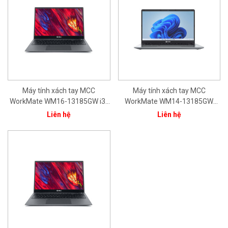
Máy tính xách tay MCC
Máy tính xách tay MCC
WorkMate WM16-13185GW i3-
WorkMate WM14-13185GW
1315U/8GB/512GB/15.6''FHD/In
CPU Core i3-1315U/ 8GB/
Liên hệ
Liên hệ
tel® Iris® Xe Graphics/ Bạc/
512GB/ 14.0" FHD/ Intel® Iris®
Win11/ 1Yr
Xe Graphics/ Bạc/ Win11/ 1Yr