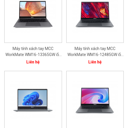
Máy tính xách tay MCC
Máy tính xách tay MCC
WorkMate WM16-13365GW i5-
WorkMate WM16-12485GW i5-
1335U/ 16GB/ 512GB/
1240P/ 8GB/ 512GB/ 15.6"
Liên hệ
Liên hệ
15.6'FHD/ Intel® Iris® Xe
FHD/ Intel® Iris® Xe Graphics/
Graphics/ Bạc/ Win11/ 1Yr
Bạc/ Win11/ 1Yr