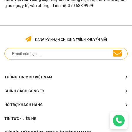
giáo dục, y tế, văn phòng... Liên hệ: 070.633.9999
ĐĂNG KÝ NHẬN CHƯƠNG TRÌNH KHUYẾN MÃI
THÔNG TIN MCC VIỆT NAM
CHÍNH SÁCH CÔNG TY
HỖ TRỢ KHÁCH HÀNG
TIN TỨC - LIÊN HỆ