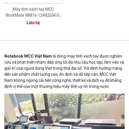
Máy tính xách tay MCC
WorkMate WM16-12482GW i5-
1240P/ 8GB/ 256GB/ 15.6"
Liên hệ
FHD/ Intel® Iris® Xe Graphics/
Bạc/ Win11/ 1Yr
Notebook MCC Việt Nam
là dòng máy tính xách tay được nghiên
cứu và phát triển nhằm đáp ứng tối đa nhu cầu học tập, làm việc và
giải trí của người dùng Việt trong thời đại số. Với định hướng mang
đến sản phẩm chất lượng cao, ổn định và dễ tiếp cận, MCC Việt
Nam không ngừng cải tiến công nghệ, thiết kế và dịch vụ để khẳng
định vị thế của một thương hiệu máy tính uy tín trong nước.