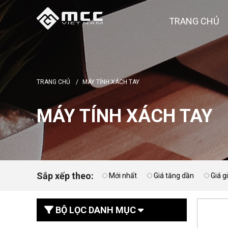
TRANG CHỦ
TRANG CHỦ
/
MÁY TÍNH XÁCH TAY
MÁY TÍNH XÁCH TAY
Sắp xếp theo:
Mới nhất
Giá tăng dần
Giá 
BỘ LỌC DANH MỤC