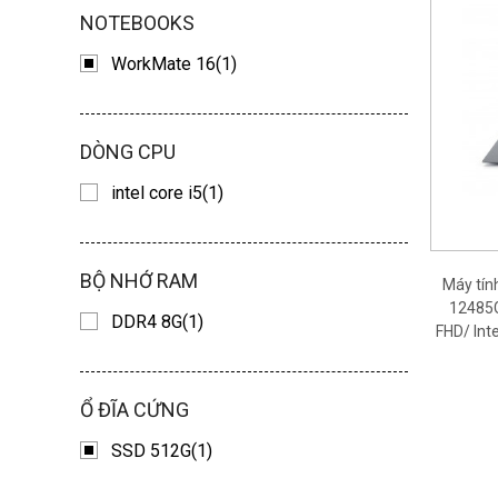
NOTEBOOKS
WorkMate 16(1)
DÒNG CPU
intel core i5(1)
BỘ NHỚ RAM
Máy tí
12485G
DDR4 8G(1)
FHD/ Int
Ổ ĐĨA CỨNG
SSD 512G(1)