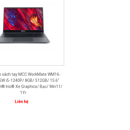
nh xách tay MCC WorkMate WM16-
W i5-1240P/ 8GB/ 512GB/ 15.6"
el® Iris® Xe Graphics/ Bạc/ Win11/
1Yr
Liên hệ