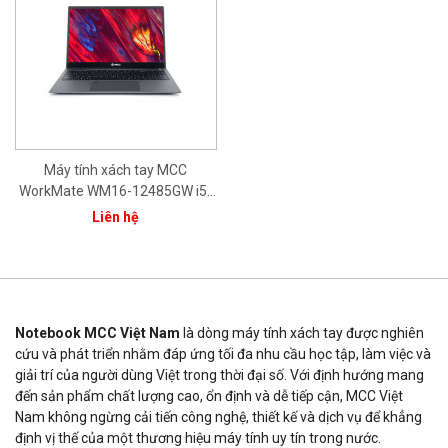
Máy tính xách tay MCC
WorkMate WM16-12485GW i5-
1240P/ 8GB/ 512GB/ 15.6"
Liên hệ
FHD/ Intel® Iris® Xe Graphics/
Bạc/ Win11/ 1Yr
Notebook MCC Việt Nam
là dòng máy tính xách tay được nghiên
cứu và phát triển nhằm đáp ứng tối đa nhu cầu học tập, làm việc và
giải trí của người dùng Việt trong thời đại số. Với định hướng mang
đến sản phẩm chất lượng cao, ổn định và dễ tiếp cận, MCC Việt
Nam không ngừng cải tiến công nghệ, thiết kế và dịch vụ để khẳng
định vị thế của một thương hiệu máy tính uy tín trong nước.