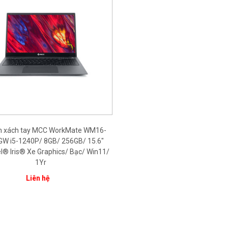
nh xách tay MCC WorkMate WM16-
W i5-1240P/ 8GB/ 256GB/ 15.6"
el® Iris® Xe Graphics/ Bạc/ Win11/
1Yr
Liên hệ