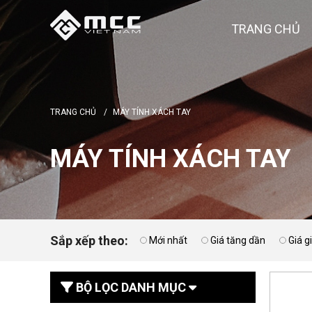
TRANG CHỦ
TRANG CHỦ
/
MÁY TÍNH XÁCH TAY
MÁY TÍNH XÁCH TAY
Sắp xếp theo:
Mới nhất
Giá tăng dần
Giá 
BỘ LỌC DANH MỤC