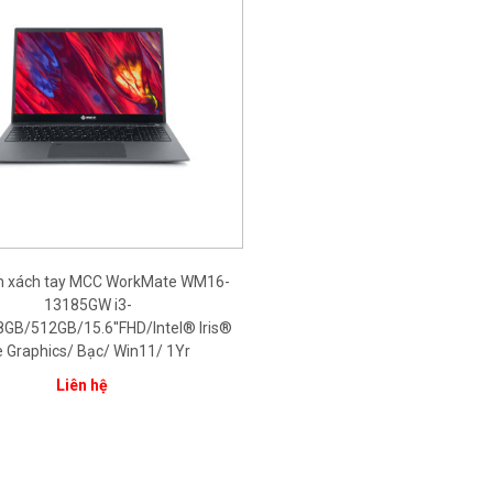
nh xách tay MCC WorkMate WM16-
13185GW i3-
GB/512GB/15.6''FHD/Intel® Iris®
 Graphics/ Bạc/ Win11/ 1Yr
Liên hệ