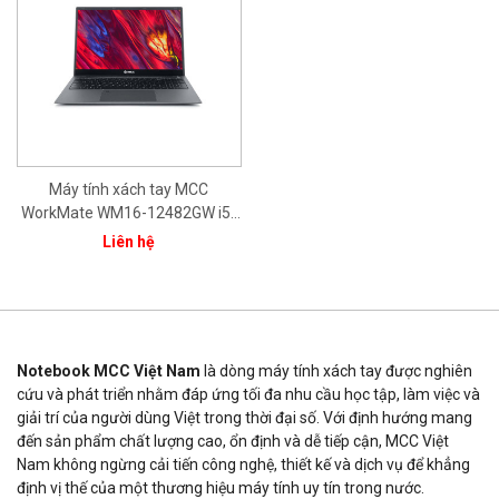
Máy tính xách tay MCC
WorkMate WM16-12482GW i5-
1240P/ 8GB/ 256GB/ 15.6"
Liên hệ
FHD/ Intel® Iris® Xe Graphics/
Bạc/ Win11/ 1Yr
Notebook MCC Việt Nam
là dòng máy tính xách tay được nghiên
cứu và phát triển nhằm đáp ứng tối đa nhu cầu học tập, làm việc và
giải trí của người dùng Việt trong thời đại số. Với định hướng mang
đến sản phẩm chất lượng cao, ổn định và dễ tiếp cận, MCC Việt
Nam không ngừng cải tiến công nghệ, thiết kế và dịch vụ để khẳng
định vị thế của một thương hiệu máy tính uy tín trong nước.