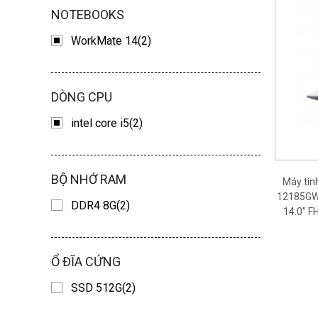
NOTEBOOKS
WorkMate 14(2)
DÒNG CPU
intel core i5(2)
BỘ NHỚ RAM
Máy tí
12185GW 
DDR4 8G(2)
14.0" F
Ổ ĐĨA CỨNG
SSD 512G(2)