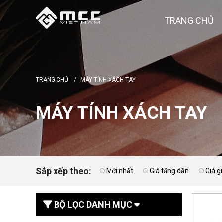
TRANG CHỦ
TRANG CHỦ
/
MÁY TÍNH XÁCH TAY
MÁY TÍNH XÁCH TAY
Sắp xếp theo:
Mới nhất
Giá tăng dần
Giá 
BỘ LỌC DANH MỤC