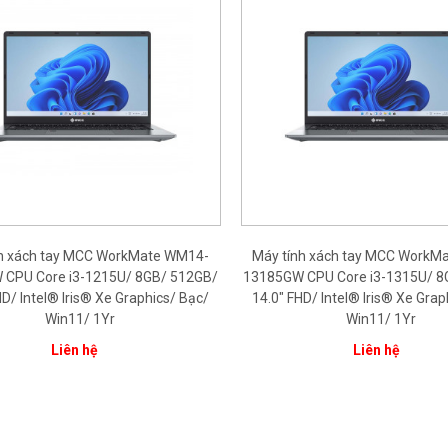
nh xách tay MCC WorkMate WM14-
Máy tính xách tay MCC WorkM
CPU Core i3-1215U/ 8GB/ 512GB/
13185GW CPU Core i3-1315U/ 8
HD/ Intel® Iris® Xe Graphics/ Bạc/
14.0" FHD/ Intel® Iris® Xe Grap
Win11/ 1Yr
Win11/ 1Yr
Liên hệ
Liên hệ