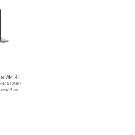
ate WM14-
GB/ 512GB/
hics/ Bạc/