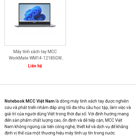
Máy tính xách tay MCC
WorkMate WM14-12185GW
CPU Core i3-1215U/ 8GB/
Liên hệ
512GB/ 14.0" FHD/ Intel® Iris®
Xe Graphics/ Bạc/ Win11/ 1Yr
Notebook MCC Việt Nam
là dòng máy tính xách tay được nghiên
cứu và phát triển nhằm đáp ứng tối đa nhu cầu học tập, làm việc và
giải trí của người dùng Việt trong thời đại số. Với định hướng mang
đến sản phẩm chất lượng cao, ổn định và dễ tiếp cận, MCC Việt
Nam không ngừng cải tiến công nghệ, thiết kế và dịch vụ để khẳng
định vị thế của một thương hiệu máy tính uy tín trong nước.