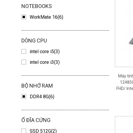
NOTEBOOKS
WorkMate 16(6)
DÒNG CPU
intel core i5(3)
intel core i3(3)
Máy tí
12485G
BỘ NHỚ RAM
FHD/ Int
DDR4 8G(6)
Ổ ĐĨA CỨNG
SSD 512G(2)