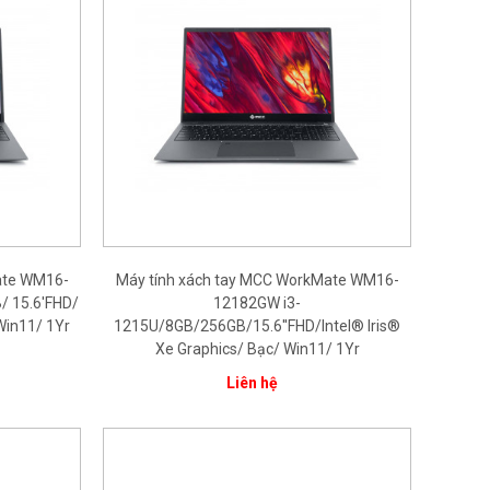
ate WM16-
Máy tính xách tay MCC WorkMate WM16-
/ 15.6'FHD/
12182GW i3-
 Win11/ 1Yr
1215U/8GB/256GB/15.6''FHD/Intel® Iris®
Xe Graphics/ Bạc/ Win11/ 1Yr
Liên hệ