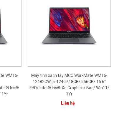
ate WM16-
Máy tính xách tay MCC WorkMate WM16-
12482GW i5-1240P/ 8GB/ 256GB/ 15.6"
tel® Iris®
FHD/ Intel® Iris® Xe Graphics/ Bạc/ Win11/
/ 1Yr
1Yr
Liên hệ