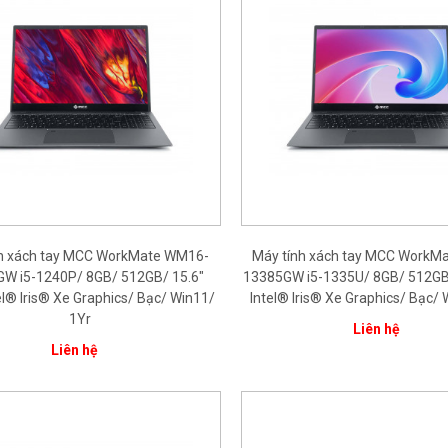
nh xách tay MCC WorkMate WM16-
Máy tính xách tay MCC WorkM
W i5-1240P/ 8GB/ 512GB/ 15.6"
13385GW i5-1335U/ 8GB/ 512GB
el® Iris® Xe Graphics/ Bạc/ Win11/
Intel® Iris® Xe Graphics/ Bạc/
1Yr
Liên hệ
Liên hệ