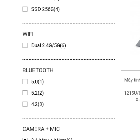
SSD 256G(4)
WIFI
Dual 2.4G/5G(6)
BLUETOOTH
Máy tí
5.0(1)
5.2(2)
1215U/8
Xe
4.2(3)
CAMERA + MIC