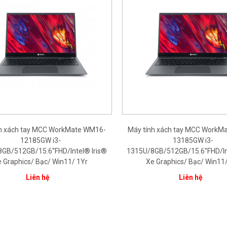
nh xách tay MCC WorkMate WM16-
Máy tính xách tay MCC WorkM
12185GW i3-
13185GW i3-
GB/512GB/15.6''FHD/Intel® Iris®
1315U/8GB/512GB/15.6''FHD/In
 Graphics/ Bạc/ Win11/ 1Yr
Xe Graphics/ Bạc/ Win11
Liên hệ
Liên hệ