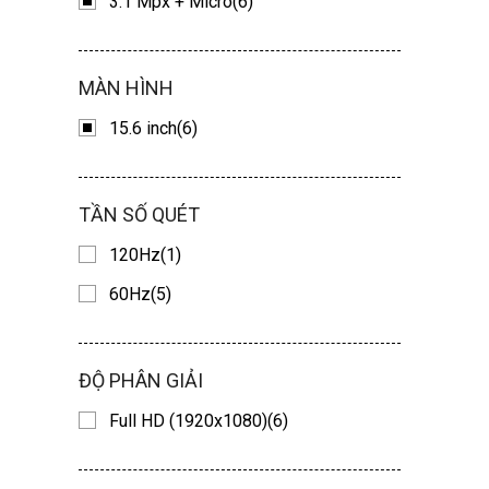
3.1 Mpx + Micro(6)
MÀN HÌNH
15.6 inch(6)
TẦN SỐ QUÉT
120Hz(1)
60Hz(5)
ĐỘ PHÂN GIẢI
Full HD (1920x1080)(6)