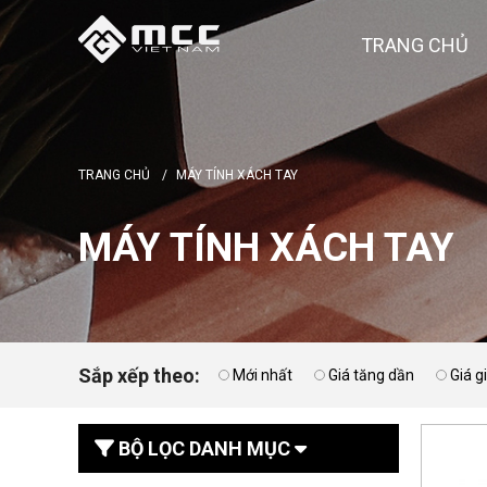
TRANG CHỦ
TRANG CHỦ
/
MÁY TÍNH XÁCH TAY
MÁY TÍNH XÁCH TAY
Sắp xếp theo:
Mới nhất
Giá tăng dần
Giá 
BỘ LỌC DANH MỤC