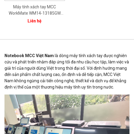
Máy tính xách tay MCC
WorkMate WM14-13185GW
CPU Core i3-1315U/ 8GB/
Liên hệ
512GB/ 14.0" FHD/ Intel® Iris®
Xe Graphics/ Bạc/ Win11/ 1Yr
Notebook MCC Việt Nam
là dòng máy tính xách tay được nghiên
cứu và phát triển nhằm đáp ứng tối đa nhu cầu học tập, làm việc và
giải trí của người dùng Việt trong thời đại số. Với định hướng mang
đến sản phẩm chất lượng cao, ổn định và dễ tiếp cận, MCC Việt
Nam không ngừng cải tiến công nghệ, thiết kế và dịch vụ để khẳng
định vị thế của một thương hiệu máy tính uy tín trong nước.