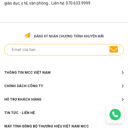
giáo dục, y tế, văn phòng... Liên hệ: 070.633.9999
ĐĂNG KÝ NHẬN CHƯƠNG TRÌNH KHUYẾN MÃI
THÔNG TIN MCC VIỆT NAM
CHÍNH SÁCH CÔNG TY
HỖ TRỢ KHÁCH HÀNG
TIN TỨC - LIÊN HỆ
MÁY TÍNH ĐỒNG BỘ THƯƠNG HIỆU VIỆT NAM MCC