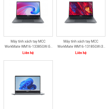
Máy tính xách tay MCC
Máy tính xách tay MCC
WorkMate WM16-13385GW i5-
WorkMate WM16-13185GW i3-
1335U/ 8GB/ 512GB/ 15.6'FHD/
1315U/8GB/512GB/15.6''FHD/In
Liên hệ
Liên hệ
Intel® Iris® Xe Graphics/ Bạc/
tel® Iris® Xe Graphics/ Bạc/
Win11/ 1Yr
Win11/ 1Yr