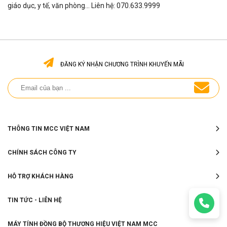
giáo dục, y tế, văn phòng... Liên hệ: 070.633.9999
ĐĂNG KÝ NHẬN CHƯƠNG TRÌNH KHUYẾN MÃI
THÔNG TIN MCC VIỆT NAM
CHÍNH SÁCH CÔNG TY
HỖ TRỢ KHÁCH HÀNG
TIN TỨC - LIÊN HỆ
MÁY TÍNH ĐỒNG BỘ THƯƠNG HIỆU VIỆT NAM MCC