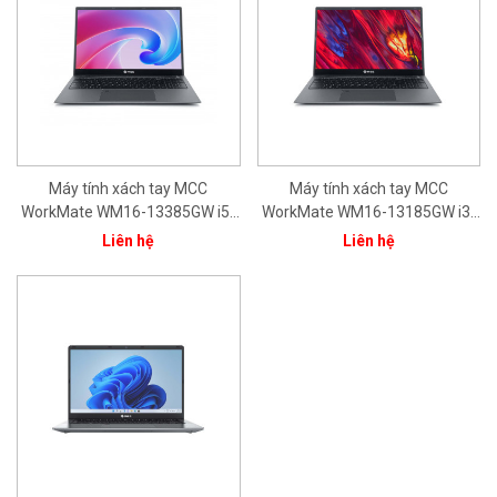
Máy tính xách tay MCC
Máy tính xách tay MCC
WorkMate WM16-13385GW i5-
WorkMate WM16-13185GW i3-
1335U/ 8GB/ 512GB/ 15.6'FHD/
1315U/8GB/512GB/15.6''FHD/In
Liên hệ
Liên hệ
Intel® Iris® Xe Graphics/ Bạc/
tel® Iris® Xe Graphics/ Bạc/
Win11/ 1Yr
Win11/ 1Yr