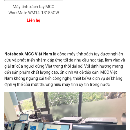
Máy tính xách tay MCC
WorkMate WM14-13185GW
CPU Core i3-1315U/ 8GB/
Liên hệ
512GB/ 14.0" FHD/ Intel® Iris®
Xe Graphics/ Bạc/ Win11/ 1Yr
Notebook MCC Việt Nam
là dòng máy tính xách tay được nghiên
cứu và phát triển nhằm đáp ứng tối đa nhu cầu học tập, làm việc và
giải trí của người dùng Việt trong thời đại số. Với định hướng mang
đến sản phẩm chất lượng cao, ổn định và dễ tiếp cận, MCC Việt
Nam không ngừng cải tiến công nghệ, thiết kế và dịch vụ để khẳng
định vị thế của một thương hiệu máy tính uy tín trong nước.