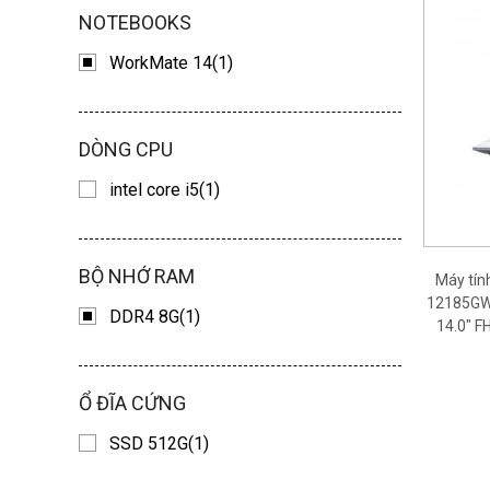
NOTEBOOKS
WorkMate 14(1)
DÒNG CPU
intel core i5(1)
BỘ NHỚ RAM
Máy tí
12185GW 
DDR4 8G(1)
14.0" F
Ổ ĐĨA CỨNG
SSD 512G(1)