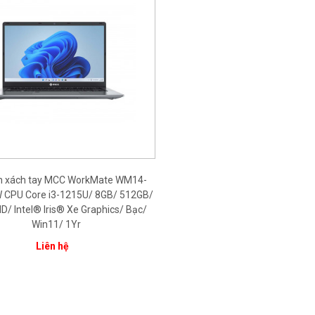
nh xách tay MCC WorkMate WM14-
CPU Core i3-1215U/ 8GB/ 512GB/
HD/ Intel® Iris® Xe Graphics/ Bạc/
Win11/ 1Yr
Liên hệ