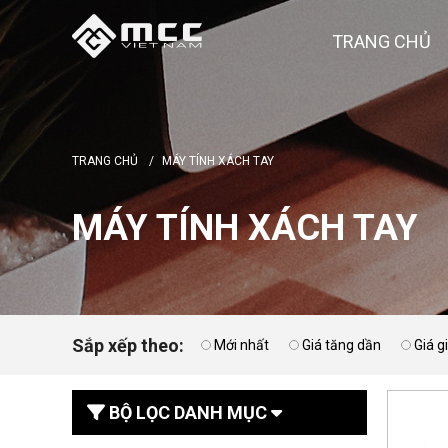
TRANG CHỦ
TRANG CHỦ
/
MÁY TÍNH XÁCH TAY
MÁY TÍNH XÁCH TAY
Sắp xếp theo:
Mới nhất
Giá tăng dần
Giá 
BỘ LỌC DANH MỤC