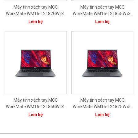
Máy tính xách tay MCC
Máy tính xách tay MCC
WorkMate WM16-12182GW i3-
WorkMate WM16-12185GW i3-
1215U/8GB/256GB/15.6''FHD/In
1215U/8GB/512GB/15.6''FHD/In
Liên hệ
Liên hệ
tel® Iris® Xe Graphics/ Bạc/
tel® Iris® Xe Graphics/ Bạc/
Win11/ 1Yr
Win11/ 1Yr
Máy tính xách tay MCC
Máy tính xách tay MCC
WorkMate WM16-13185GW i3-
WorkMate WM16-12482GW i5-
1315U/8GB/512GB/15.6''FHD/In
1240P/ 8GB/ 256GB/ 15.6"
Liên hệ
Liên hệ
tel® Iris® Xe Graphics/ Bạc/
FHD/ Intel® Iris® Xe Graphics/
Win11/ 1Yr
Bạc/ Win11/ 1Yr