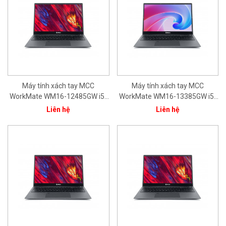
Máy tính xách tay MCC
Máy tính xách tay MCC
WorkMate WM16-12485GW i5-
WorkMate WM16-13385GW i5-
1240P/ 8GB/ 512GB/ 15.6"
1335U/ 8GB/ 512GB/ 15.6'FHD/
Liên hệ
Liên hệ
FHD/ Intel® Iris® Xe Graphics/
Intel® Iris® Xe Graphics/ Bạc/
Bạc/ Win11/ 1Yr
Win11/ 1Yr