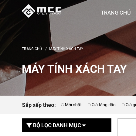
TRANG CHỦ
TRANG CHỦ
/
MÁY TÍNH XÁCH TAY
MÁY TÍNH XÁCH TAY
Sắp xếp theo:
Mới nhất
Giá tăng dần
Giá 
BỘ LỌC DANH MỤC