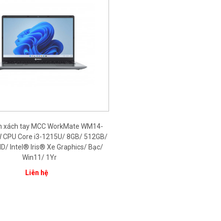
nh xách tay MCC WorkMate WM14-
CPU Core i3-1215U/ 8GB/ 512GB/
HD/ Intel® Iris® Xe Graphics/ Bạc/
Win11/ 1Yr
Liên hệ