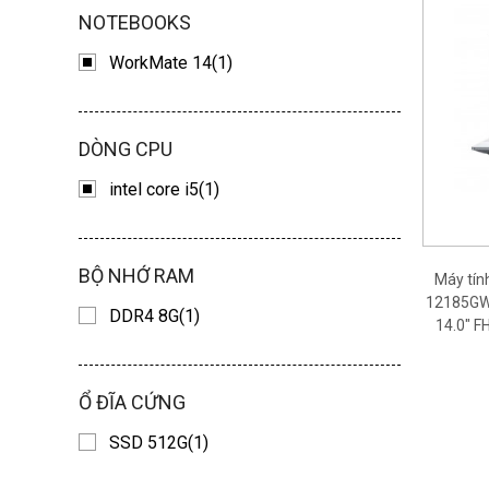
NOTEBOOKS
WorkMate 14(1)
DÒNG CPU
intel core i5(1)
BỘ NHỚ RAM
Máy tí
12185GW 
DDR4 8G(1)
14.0" F
Ổ ĐĨA CỨNG
SSD 512G(1)