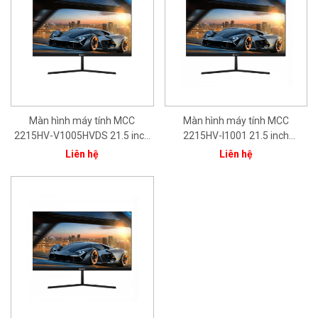
Màn hình máy tính MCC
Màn hình máy tính MCC
2215HV-V1005HVDS 21.5 inch
2215HV-I1001 21.5 inch
(FHD/VA/100Hz/Vesa/ HDMI/
(FHD/IPS/100Hz/1ms/HDMI/VG
Liên hệ
Liên hệ
VGA/DP/ Speaker/Audio)
A/DP)