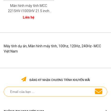
Màn hình máy tính MCC
2215HV-I1005HV 21.5 inch
(FHD/IPS/100Hz/5ms/Vesa/HD
Liên hệ
MI/VGA)
Máy tính dự án, Màn hình máy tính, 100hz, 120Hz, 240Hz- MCC
Việt Nam
ĐĂNG KÝ NHẬN CHƯƠNG TRÌNH KHUYẾN MÃI