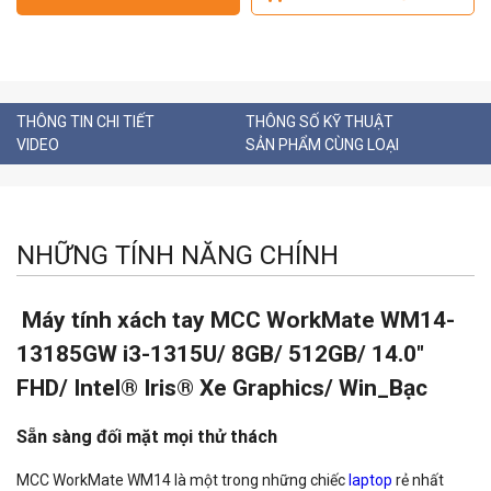
THÔNG TIN CHI TIẾT
THÔNG SỐ KỸ THUẬT
VIDEO
SẢN PHẨM CÙNG LOẠI
NHỮNG TÍNH NĂNG CHÍNH
Máy tính xách tay MCC WorkMate WM14-
13185GW i3-1315U/ 8GB/ 512GB/ 14.0"
FHD/ Intel® Iris® Xe Graphics/ Win_Bạc
Sẵn sàng đối mặt mọi thử thách
MCC WorkMate WM14 là một trong những chiếc
laptop
rẻ nhất