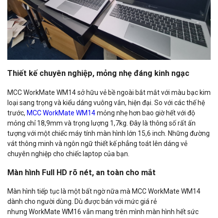
Thiết kế chuyên nghiệp, mỏng nhẹ đáng kinh ngạc
MCC WorkMate WM14 sở hữu vẻ bề ngoài bắt mắt với màu bạc kim
loại sang trọng và kiểu dáng vuông vắn, hiện đại. So với các thế hệ
trước,
MCC WorkMate WM14
mỏng nhẹ hơn bao giờ hết với độ
mỏng chỉ 18,9mm và trọng lượng 1,7kg. Đây là thông số rất ấn
tượng với một chiếc máy tính màn hình lớn 15,6 inch. Những đường
vát thông minh và ngôn ngữ thiết kế phẳng toát lên dáng vẻ
chuyên nghiệp cho chiếc laptop của bạn.
Màn hình Full HD rõ nét, an toàn cho mắt
Màn hình tiếp tục là một bất ngờ nữa mà MCC WorkMate WM14
dành cho người dùng. Dù được bán với mức giá rẻ
nhưng WorkMate WM16 vẫn mang trên mình màn hình hết sức