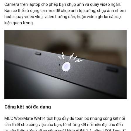
Camera trên laptop cho phép bạn chụp ảnh và quay video ngắn.
Bạn có thể sử dụng camera để chụp ảnh tự sướng, chụp ảnh nhóm,
hoặc quay video vlog, video hướng dẫn, hoặc video ghi lại các sự
kiện quan trọng.
Cổng kết nối đa dạng
MCC WorkMate WM14 tích hợp đầy đủ toàn bộ những cổng kết nối
cần thiết cho công việc của bạn, từ những kết nối hiện đại cho đến
truyền thống. Bạn sẽ có cổng xuất hình HDMI 2.1, cổng USB Type-C