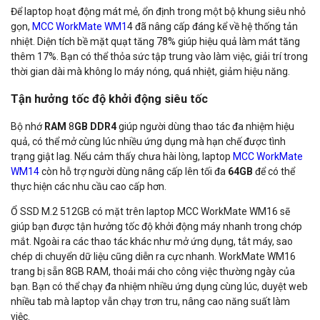
Để laptop hoạt động mát mẻ, ổn định trong một bộ khung siêu nhỏ
gọn,
MCC WorkMate WM1
4 đã nâng cấp đáng kể về hệ thống tản
nhiệt. Diện tích bề mặt quạt tăng 78% giúp hiệu quả làm mát tăng
thêm 17%. Bạn có thể thỏa sức tập trung vào làm việc, giải trí trong
thời gian dài mà không lo máy nóng, quá nhiệt, giảm hiệu năng.
Tận hưởng tốc độ khởi động siêu tốc
Bộ nhớ
RAM
8
GB DDR4
giúp người dùng thao tác đa nhiệm hiệu
quả, có thể mở cùng lúc nhiều ứng dụng mà hạn chế được tình
trạng giật lag. Nếu cảm thấy chưa hài lòng, laptop
MCC WorkMate
WM14
còn hỗ trợ người dùng nâng cấp lên tối đa
64GB
để có thể
thực hiện các nhu cầu cao cấp hơn.
Ổ SSD M.2 512GB có mặt trên laptop MCC WorkMate WM16 sẽ
giúp bạn được tận hưởng tốc độ khởi động máy nhanh trong chớp
mắt. Ngoài ra các thao tác khác như mở ứng dụng, tắt máy, sao
chép di chuyển dữ liệu cũng diễn ra cực nhanh. WorkMate WM16
trang bị sẵn 8GB RAM, thoải mái cho công việc thường ngày của
bạn. Bạn có thể chạy đa nhiệm nhiều ứng dụng cùng lúc, duyệt web
nhiều tab mà laptop vẫn chạy trơn tru, nâng cao năng suất làm
việc.