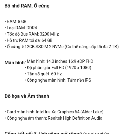
Bộ nhớ RAM, Ổ cứng
• RAM: 8 GB
• Loại RAM: DDR4
• Tốc độ Bus RAM: 3200 MHz
• Hỗ trợ RAM tối đa: 64 GB
• Ổ cứng: 512GB SSD M.2 NVMe (Có thể nâng cấp tối đa 2 TB)
• Màn hình: 14.0 inches 16:9 eDP FHD
Màn hình
• Độ phân giải: Full HD (1920 x 1080)
• Tần số quét: 60 Hz
• Công nghệ màn hình: Tấm nền IPS
Đồ họa và Âm thanh
• Card màn hình: Intel Iris Xe Graphics 64 (Alder Lake)
• Công nghệ âm thanh: Realtek High Definition Audio
Cổng kết nối & tính năng mở rộng