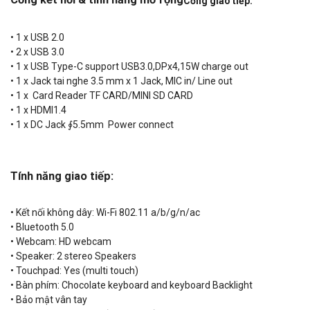
Cổng giao tiếp:
• 1 x USB 2.0
• 2 x USB 3.0
• 1 x USB Type-C support USB3.0,DPx4,15W charge out
• 1 x Jack tai nghe 3.5 mm x 1 Jack, MIC in/ Line out
• 1 x Card Reader TF CARD/MINI SD CARD
• 1 x HDMI1.4
• 1 x DC Jack ∮5.5mm Power connect
Tính năng giao tiếp:
• Kết nối không dây: Wi-Fi 802.11 a/b/g/n/ac
• Bluetooth 5.0
• Webcam: HD webcam
• Speaker: 2 stereo Speakers
• Touchpad: Yes (multi touch)
• Bàn phím: Chocolate keyboard and keyboard Backlight
• Bảo mật vân tay