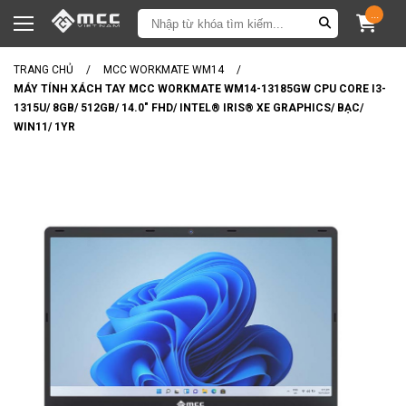
...
TRANG CHỦ
/
MCC WORKMATE WM14
/
MÁY TÍNH XÁCH TAY MCC WORKMATE WM14-13185GW CPU CORE I3-
1315U/ 8GB/ 512GB/ 14.0" FHD/ INTEL® IRIS® XE GRAPHICS/ BẠC/
WIN11/ 1YR