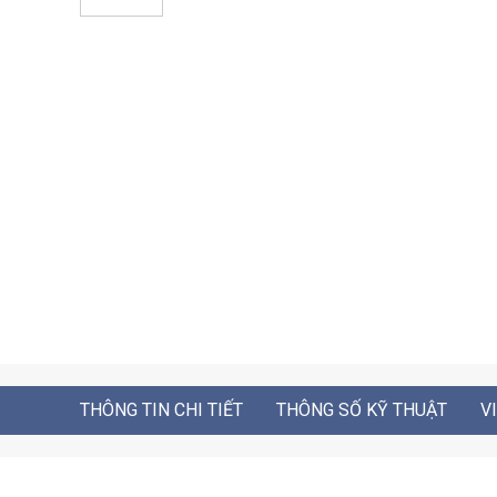
THÔNG TIN CHI TIẾT
THÔNG SỐ KỸ THUẬT
V