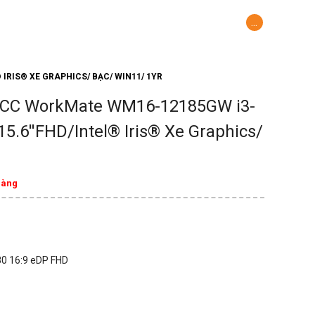
...
TỨC
LIÊN HỆ HỢP TÁC
IRIS® XE GRAPHICS/ BẠC/ WIN11/ 1YR
 MCC WorkMate WM16-12185GW i3-
.6''FHD/Intel® Iris® Xe Graphics/
hàng
80 16:9 eDP FHD