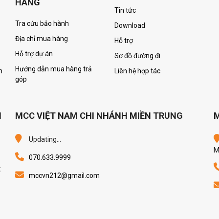
HÀNG
Tin tức
Tra cứu bảo hành
Download
Địa chỉ mua hàng
Hỗ trợ
Hỗ trợ dự án
Sơ đồ đường đi
Hướng dẫn mua hàng trả
m
Liên hệ hợp tác
góp
M
MCC VIỆT NAM CHI NHÁNH MIỀN TRUNG
M
Updating...
M
070.633.9999
ố
mccvn212@gmail.com