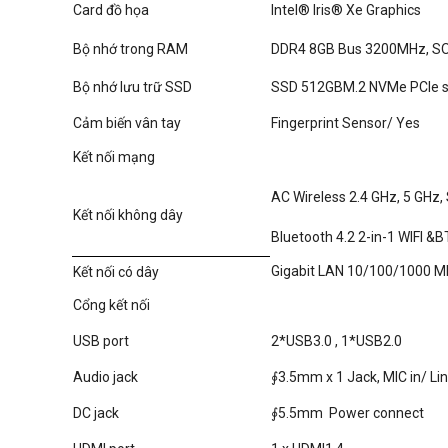
Card đồ họa
Intel® Iris® Xe Graphics
Bộ nhớ trong RAM
DDR4 8GB Bus 3200MHz, SO-
Bộ nhớ lưu trữ SSD
SSD 512GBM.2 NVMe PCIe s
Cảm biến vân tay
Fingerprint Sensor/ Yes
Kết nối mạng
AC Wireless 2.4 GHz, 5 GHz
Kết nối không dây
Bluetooth 4.2 2-in-1 WIFI &
Gigabit LAN 10/100/1000 M
Kết nối có dây
Cổng kết nối
USB port
2*USB3.0 , 1*USB2.0
Audio jack
∮3.5mm x 1 Jack, MIC in/ Li
DC jack
∮5.5mm Power connect