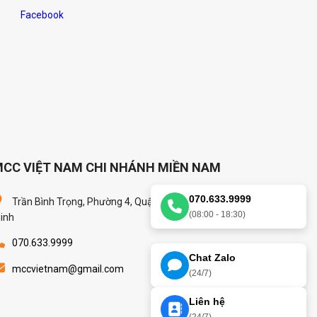
Facebook
CC VIỆT NAM CHI NHÁNH MIỀN NAM
070.633.9999
Trần Bình Trọng, Phường 4, Quận 5, Thành Phố Hồ Chí
(08:00 - 18:30)
inh
070.633.9999
Chat Zalo
mccvietnam@gmail.com
(24/7)
Liên hệ