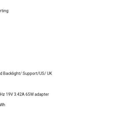
ting:
d Backlight/ Support/US/ UK
0Hz 19V 3.42A 65W adapter
5Wh