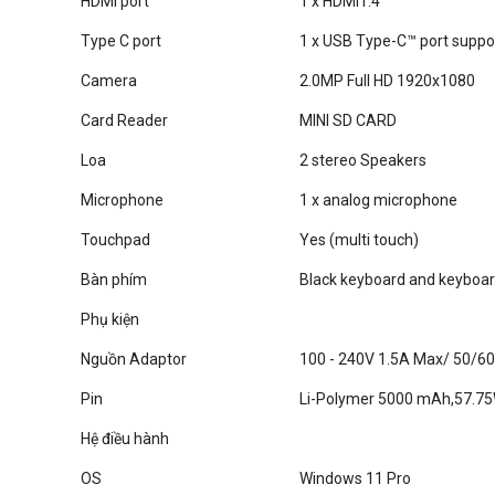
HDMI port
1 x HDMI1.4
Type C port
1 x USB Type-C™ port suppor
Camera
2.0MP Full HD 1920x1080
Card Reader
MINI SD CARD
Loa
2 stereo Speakers
Microphone
1 x analog microphone
Touchpad
Yes (multi touch)
Bàn phím
Black keyboard and keyboar
Phụ kiện
Nguồn Adaptor
100 - 240V 1.5A Max/ 50/6
Pin
Li-Polymer 5000 mAh,57.7
Hệ điều hành
OS
Windows 11 Pro