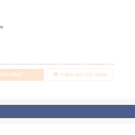
s
mm
MUA NGAY
THÊM VÀO GIỎ HÀNG