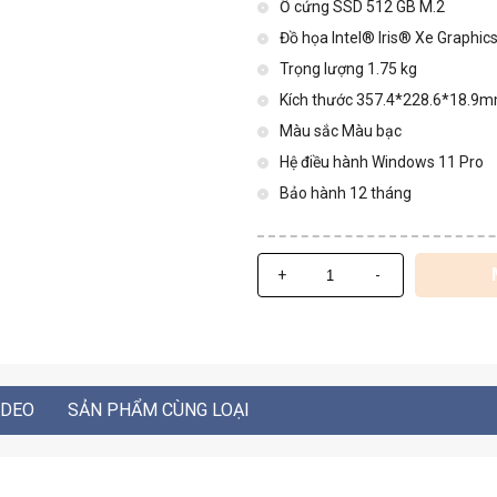
Ổ cứng SSD 512 GB M.2
Đồ họa Intel® Iris® Xe Graphic
Trọng lượng 1.75 kg
Kích thước 357.4*228.6*18.9
Màu sắc Màu bạc
Hệ điều hành Windows 11 Pro
Bảo hành 12 tháng
+
-
IDEO
SẢN PHẨM CÙNG LOẠI