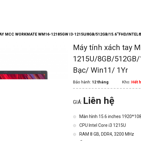
GIỚI THIỆU
SẢN PHẨM
HỖ TRỢ
TIN 
Y MCC WORKMATE WM16-12185GW I3-1215U/8GB/512GB/15.6''FHD/INTEL® 
Máy tính xách tay
1215U/8GB/512GB/15
Bạc/ Win11/ 1Yr
Bảo hành:
12 tháng
Kho:
Hết 
Liên hệ
GIÁ:
Màn hình 15.6 inches 1920*10
CPU Intel Core i3 1215U
RAM 8 GB, DDR4, 3200 MHz