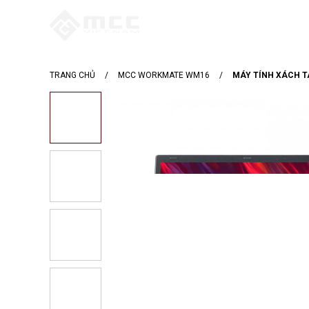
TRANG CHỦ
TRANG CHỦ
/
MCC WORKMATE WM16
/
MÁY TÍNH XÁCH TA