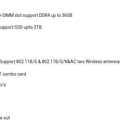
DIMM slot support DDR4 up to 36GB
upport SSD upto 2TB
, Support 802.11B/G & 802.11B/G/N&AC two Wireless antenna
BT combo card
b/s
ne out